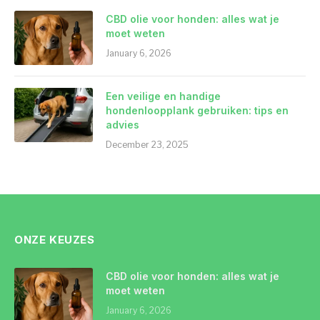
CBD olie voor honden: alles wat je
moet weten
January 6, 2026
Een veilige en handige
hondenloopplank gebruiken: tips en
advies
December 23, 2025
ONZE KEUZES
CBD olie voor honden: alles wat je
moet weten
January 6, 2026