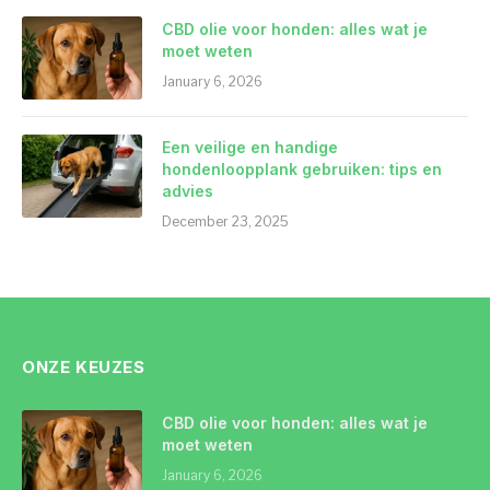
CBD olie voor honden: alles wat je
moet weten
January 6, 2026
Een veilige en handige
hondenloopplank gebruiken: tips en
advies
December 23, 2025
ONZE KEUZES
CBD olie voor honden: alles wat je
moet weten
January 6, 2026